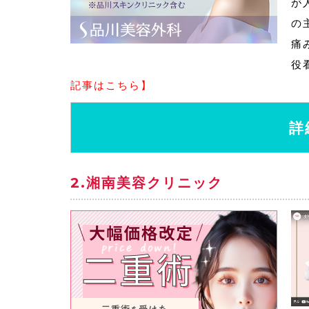
が
の
痛
役
記事はこちら】
詳
2.湘南美容クリニック