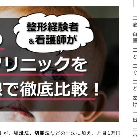
二
すが、
埋没法、切開法
などの手法に加え、片目1万円