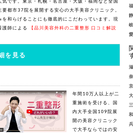
人気です。東京・札幌・名古屋・大阪・福岡など全国
主要都市37院を展開する安心の大手美容クリニック。
みを和らげることにも徹底的にこだわっています。現
看護師による
【品川美容外科の二重整形 口コミ解説
細を見る
年間10万人以上が二
重施術を受ける、国
内大手全国109院展
開の美容クリニック
で大手ならではの安