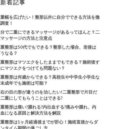
新着記事
二重幅を広げたい！整形以外に自分でできる方法を徹
底調査！
自分で二重にできるマッサージがあるってほんと？二
重マッサージの方法と注意点
二重整形は50代でもできる？整形した場合、老後は
どうなる？
二重整形はマツエクをしたままでもできる？施術後す
ぐにマツエクをつけても問題ない？
二重整形は何歳からできる？高校生や中学生小学生な
ど未成年でも施術は可能？
左右の目の形が違うのを治したい!二重整形で片目だ
け二重にしてもらうことはできる?
重整形は痛い?腫れる?内出血する?痛みや腫れ、内
出血になる原因と解決方法を解説
二重整形は1ヶ月経過後までが肝心！施術直後からダ
ウンタイム期間の過ごし方