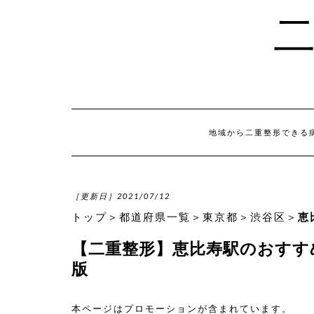
地域から二重整形できる
［更新日］2021/07/12
トップ
＞
都道府県一覧
＞
東京都
＞
渋谷区
＞
恵
【二重整形】恵比寿駅のおすすめ
版
本ページはプロモーションが含まれています。