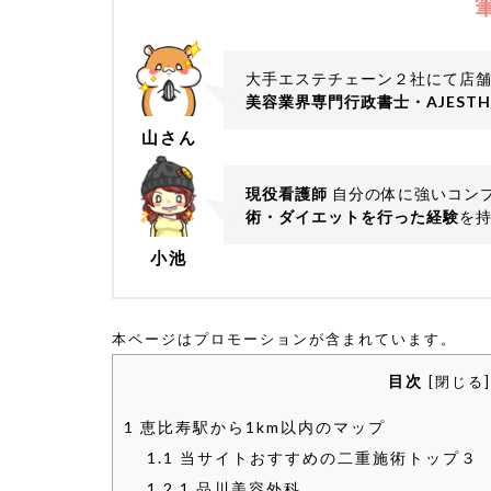
大手エステチェーン２社にて店舗
美容業界専門行政書士・AJEST
山さん
現役看護師
自分の体に強いコン
術・ダイエットを行った経験
を
小池
本ページはプロモーションが含まれています。
目次
[
閉じる
]
1
恵比寿駅から1km以内のマップ
1.1
当サイトおすすめの二重施術トップ３
1.2
1.品川美容外科